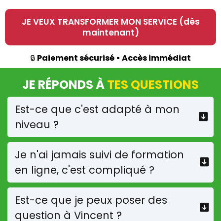
JE VEUX TRANSFORMER MON SERVICE (dès
maintenant)
🔒
Paiement sécurisé • Accès immédiat
JE RÉPONDS À
TES QUESTIONS
Est-ce que c'est adapté à mon
niveau ?
Si tu as déjà appris les premières bases du service
(lancer de balle, position armée, boucle, flexion
Je n'ai jamais suivi de formation
des jambes, frappe, fin de geste...) Service
Gagnant 2.0 te permettra d'optimiser ton geste
en ligne, c'est compliqué ?
et d'utiliser ta mise en jeu à son plein potentiel.
Non, chaque module est composé de vidéos
explicatives, de démonstrations filmées,
Est-ce que je peux poser des
d'exercices de mise en pratique sur le court et
d'un défi à réaliser pour passer au module suivant.
question à Vincent ?