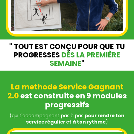
" TOUT EST CONÇU POUR QUE TU
PROGRESSES
DÈS LA PREMIÈRE
SEMAINE
"
La methode Service Gagnant
2.0
est construite en 9 modules
progressifs
(qui t'accompagnent pas à pas
pour rendre ton
service régulier et à ton rythme
)