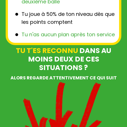
deuxième balle
Tu joue à 50% de ton niveau dès que
les points comptent
Tu n'as aucun plan après ton service
TU T'ES RECONNU
DANS AU
MOINS DEUX DE CES
SITUATIONS ?
ALORS REGARDE ATTENTIVEMENT CE QUI SUIT