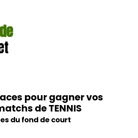
 de
et
icaces pour gagner vos
matchs de TENNIS
les du fond de court