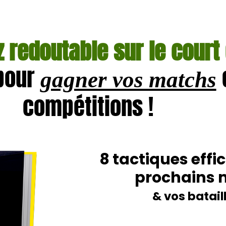
 redoutable sur le court
pour
gagner vos matchs
compétitions !
8 tactiques eff
prochains 
& vos batail