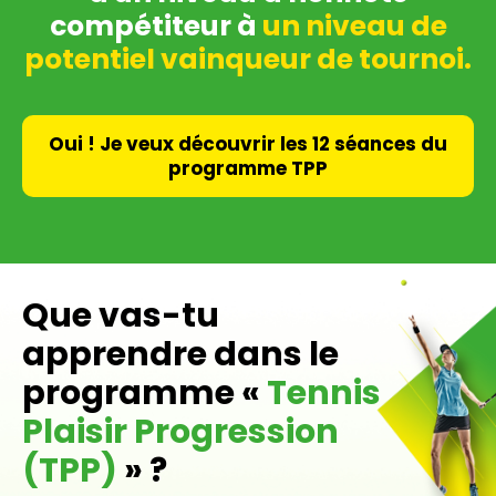
compétiteur à
un niveau de
potentiel vainqueur de tournoi.
Oui ! Je veux découvrir les 12 séances du
programme TPP
Que vas-tu
apprendre dans le
programme «
Tennis
Plaisir Progression
(TPP)
» ?